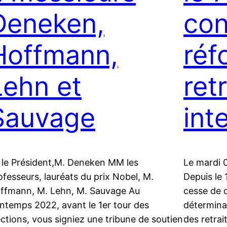
Deneken,
con
Hoffmann,
réf
Lehn et
ret
Sauvage
int
 le Président,M. Deneken MM les
Le mardi 
ofesseurs, lauréats du prix Nobel, M.
Depuis le 
ffmann, M. Lehn, M. Sauvage Au
cesse de 
intemps 2022, avant le 1er tour des
déterminat
ections, vous signiez une tribune de soutien
des retrai