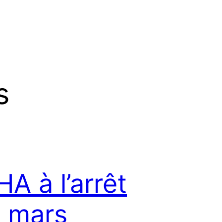
s
HA à l’arrêt
7 mars