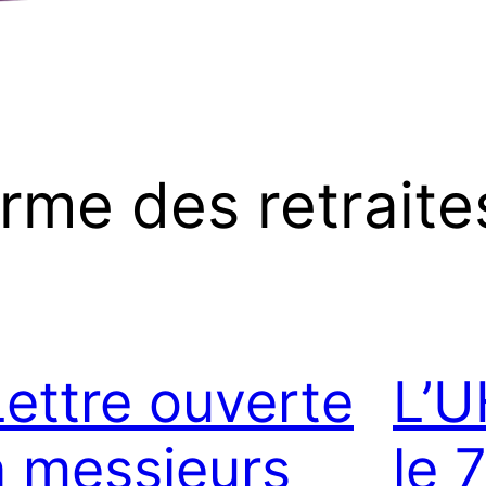
rme des retraite
Lettre ouverte
L’U
à messieurs
le 